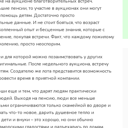
ке на аукционе благотворительных встреч.
шие пенсии, то участие в аукционах они могут
 помощь детям. Достаточно просто
льные данные. И не стоит бояться, что возраст
накопленный опыт и бесценные знания, которые с
ение, покупая встречи. Факт, что каждому пожилому
колению, просто неоспорим.
еи для которой можно позаимствовать у других
игинальные. После недельного аукциона, встречу
етям. Создателю же лота представится возможность
ровести время в приятной компании.
ши еще и тем, что дарят людям практически
людей. Выходя на пенсию, люди все меньше
дьми ограничиваются только скамейкой во дворе и
ать что-то новое, дарить душевное тепло и
 дети и внуки – это хорошо, но они обычно
аморскими сладостями и разъехались по домам.