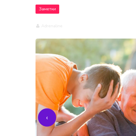
Заметки
Adrenaline
‹