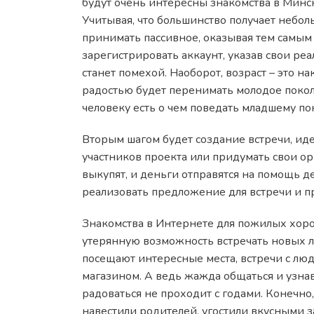
будут очень интересны знакомства в Минс
Учитывая, что большинство получает неболь
принимать пассивное, оказывая тем самым
зарегистрировать аккаунт, указав свои реа
станет помехой. Наоборот, возраст – это 
радостью будет перенимать молодое покол
человеку есть о чем поведать младшему по
Вторым шагом будет создание встречи, ид
участников проекта или придумать свои ор
выкупят, и деньги отправятся на помощь д
реализовать предложение для встречи и п
Знакомства в Интернете для пожилых хоро
утерянную возможность встречать новых 
посещают интересные места, встречи с лю
магазином. А ведь жажда общаться и узнав
радоваться не проходит с годами. Конечно,
навестили родителей, угостили вкусными з