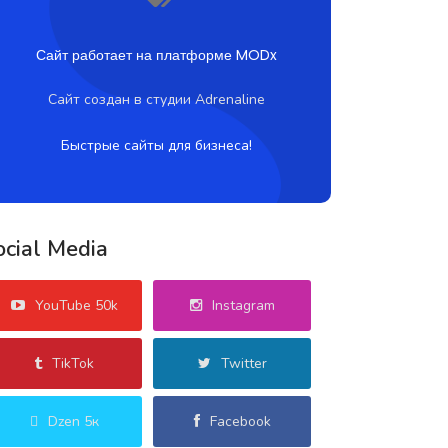
Сайт работает на платформе MODx
Сайт создан в студии Adrenaline
Быстрые сайты для бизнеса!
ocial Media
YouTube 50k
Instagram
TikTok
Twitter
Dzen 5к
Facebook