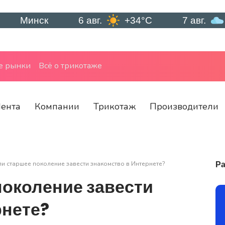
нск
6 авг.
+34°C
7 авг.
+22°C
е рынки
Всё о трикотаже
ента
Компании
Трикотаж
Производители
Ра
и старшее поколение завести знакомство в Интернете?
поколение завести
рнете?