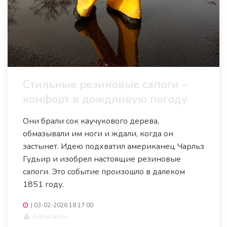
Стильные резиновые сапоги –
комфорт в дождливую погоду
Они брали сок каучукового дерева,
обмазывали им ноги и ждали, когда он
застынет. Идею подхватил американец Чарльз
Гудьир и изобрел настоящие резиновые
сапоги. Это событие произошло в далеком
1851 году.
|
03-02-2026 18:17:00
Adrenaline