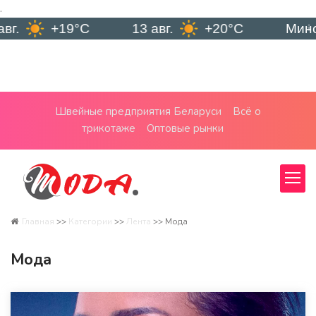
.
13 авг.
+20°C
Минск
7 авг.
Швейные предприятия Беларуси
Всё о
трикотаже
Оптовые рынки
Главная
>>
Категории
>>
Лента
>>
Мода
Мода