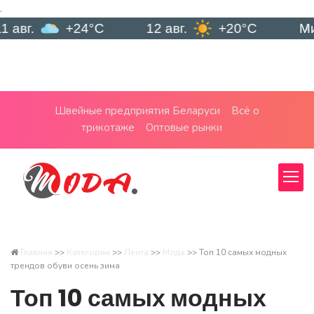
.
+24°C
12 авг.
+20°C
Минск
Швейные предприятия Беларуси
Всё о
трикотаже
Оптовые рынки
Главная
>>
Категории
>>
Лента
>>
Мода
>>
Топ 10 самых модных
трендов обуви осень зима
Топ 10 самых модных