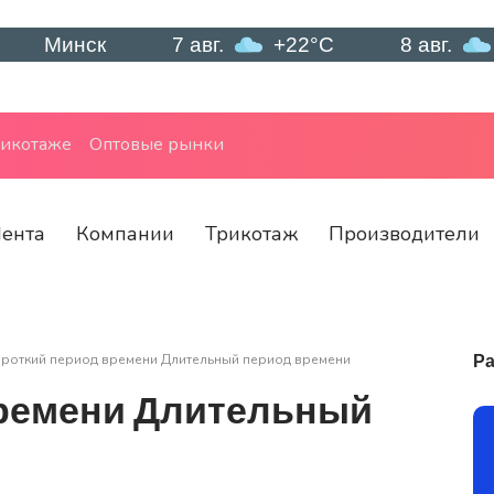
инск
7 авг.
+22°C
8 авг.
+20°
рикотаже
Оптовые рынки
ента
Компании
Трикотаж
Производители
Ра
роткий период времени Длительный период времени
времени Длительный