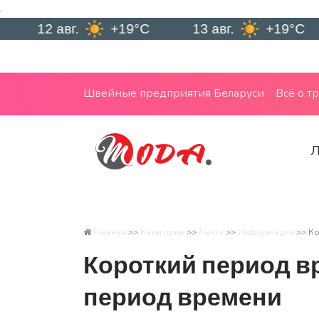
.
12 авг.
+19°C
13 авг.
+19°C
М
Швейные предприятия Беларуси
Всё о т
Л
Главная
>>
Категории
>>
Лента
>>
Информация
>>
Ко
Короткий период 
период времени