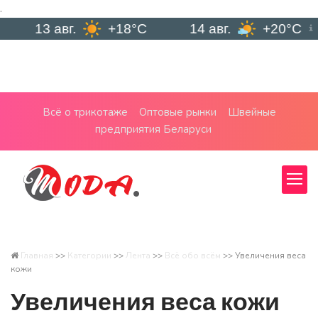
.
13 авг.
+18°C
14 авг.
+20°C
Всё о трикотаже
Оптовые рынки
Швейные
предприятия Беларуси
Главная
>>
Категории
>>
Лента
>>
Всё обо всём
>>
Увеличения веса
кожи
Увеличения веса кожи