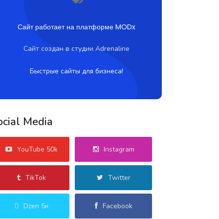
Сайт работает на платформе MODx
Сайт создан в студии Adrenaline
Быстрые сайты для бизнеса!
ocial Media
YouTube 50k
Instagram
TikTok
Twitter
Dzen 5к
Facebook