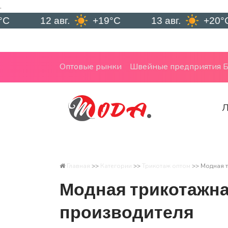
.
12 авг.
+19°C
13 авг.
+20°C
Оптовые рынки
Швейные предприятия Б
Л
Главная
>>
Категории
>>
Трикотаж оптом
>>
Модная т
Модная трикотажна
производителя