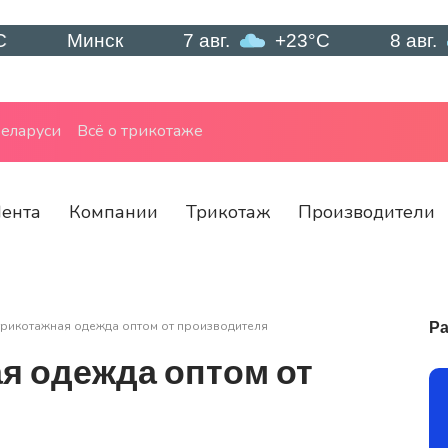
Минск
7 авг.
+23°C
8 авг.
+18
еларуси
Всё о трикотаже
ента
Компании
Трикотаж
Производители
Ра
рикотажная одежда оптом от производителя
я одежда оптом от