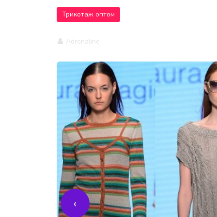
Трикотаж оптом
Adrenaline
‹