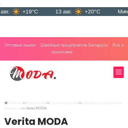
.
+19°C
13 авг.
+20°C
Минск
Оптовые рынки
Швейные предприятия Беларуси
Всё о
трикотаже
Главная
>>
Категории
>>
Производители
>>
Швейные предприятия
Беларуси
>>
Verita MODA
Verita MODA