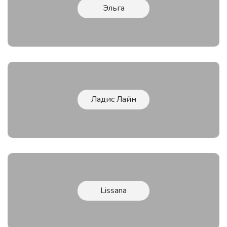
Эльга
Ладис Лайн
Lissana