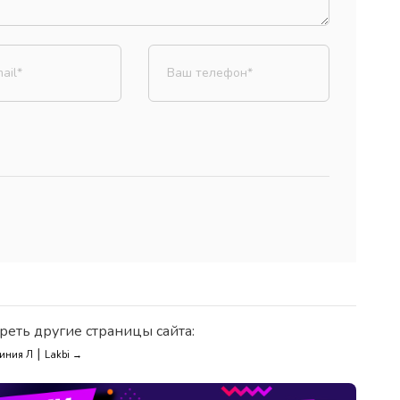
реть другие страницы сайта:
|
иния Л
Lakbi →