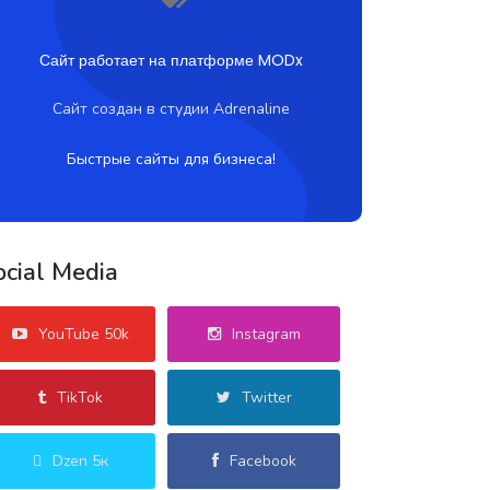
Сайт работает на платформе MODx
Сайт создан в студии Adrenaline
Быстрые сайты для бизнеса!
ocial Media
YouTube 50k
Instagram
TikTok
Twitter
Dzen 5к
Facebook