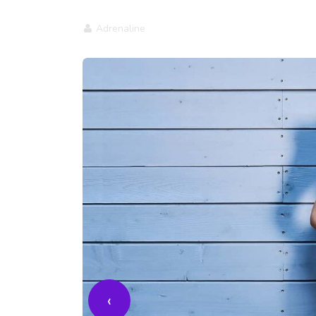
Adrenaline
‹