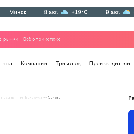
ск
8 авг.
+19°C
9 авг.
+21°C
е рынки
Всё о трикотаже
ента
Компании
Трикотаж
Производители
Ра
предприятия Беларуси
>>
Condra