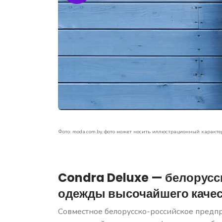
Фото: moda.com.by, фото может носить иллюстрационный характе
Condra Deluxe — белорусс
одежды высочайшего каче
Совместное белорусско-российское пред