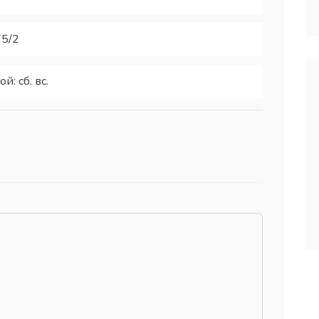
75/2
: сб. вс.