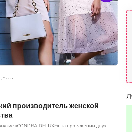
р, Condra
Фото: 
Л
кий производитель женской
ства
приятие «CONDRA DELUXE» на протяжении двух