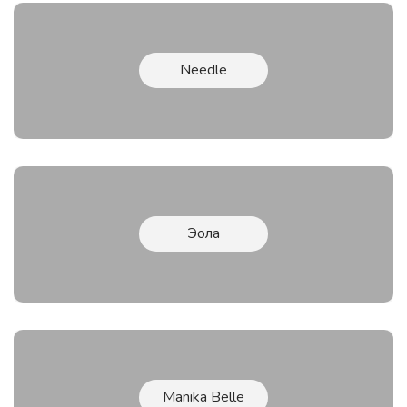
Needle
Эола
Manika Belle