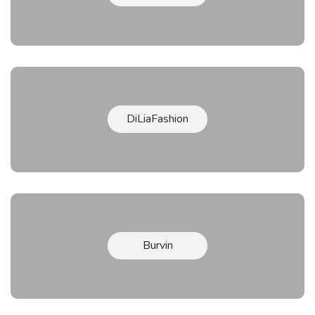
DiLiaFashion
Burvin