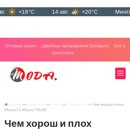
.
18°C
14 авг.
+20°C
Минск
8 
Оптовые рынки
Швейные предприятия Беларуси
Всё о
трикотаже
Главная
>>
Категории
>>
Лента
>>
Технологии
>>
Чем хорош и плох
iPhone 7 и iPhone 7 PLUS?
Чем хорош и плох