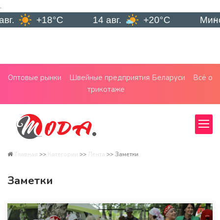
.
14 авг.
+20°C
Минск
8 авг.
Оптовые рынки
Швейные предприятия Беларуси
Всё о
трикотаже
Главная
>>
Категории
>>
Лента
>>
Заметки
Заметки