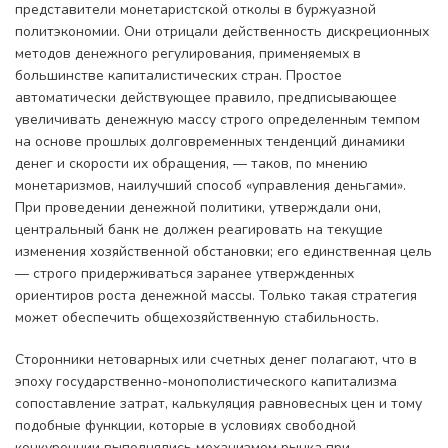
представители монетаристской отколы в буржуазной
политэкономии. Они отрицали действенность дискреционных
методов денежного регулирования, применяемых в
большинстве капиталистических стран. Простое
автоматически действующее правило, предписывающее
увеличивать денежную массу строго определенным темпом
на основе прошлых долговременных тенденций динамики
денег и скорости их обращения, — таков, по мнению
монетаризмов, наилучший способ «управления деньгами».
При проведении денежной политики, утверждали они,
центральный банк не должен реагировать на текущие
изменения хозяйственной обстановки; его единственная цель
— строго придерживаться заранее утвержденных
ориентиров роста денежной массы. Только такая стратегия
может обеспечить общехозяйственную стабильность.
Сторонники нетоварных или счетных денег полагают, что в
эпоху государственно-монополистического капитализма
сопоставление затрат, калькуляция равновесных цен и тому
подобные функции, которые в условиях свободной
конкуренции выполнялись механизмом рынка при