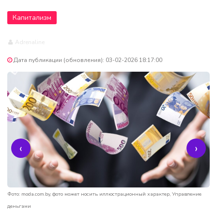
Капитализм
Adrenaline
Дата публикации (обновления): 03-02-2026 18:17:00
‹
›
Фото: moda.com.by, фото может носить иллюстрационный характер, Управление
деньгами