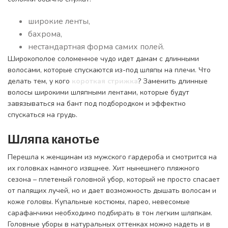
широкие ленты,
бахрома,
нестандартная форма самих полей.
Широкополое соломенное чудо идет дамам с длинными
волосами, которые спускаются из-под шляпы на плечи. Что
делать тем, у кого
короткая стрижка
? Заменить длинные
волосы широкими шляпными лентами, которые будут
завязываться на бант под подбородком и эффектно
спускаться на грудь.
Шляпа канотье
Перешла к женщинам из мужского гардероба и смотрится на
их головках намного изящнее. Хит нынешнего пляжного
сезона – плетеный головной убор, который не просто спасает
от палящих лучей, но и дает возможность дышать волосам и
коже головы. Купальные костюмы, парео, невесомые
сарафанчики необходимо подбирать в тон легким шляпкам.
Головные уборы в натуральных оттенках можно надеть и в