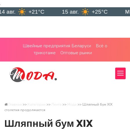
.
+21°C
15 авг.
+25°C
Минск
Швейные предприятия Беларуси
Всё о
трикотаже
Оптовые рынки
Главная
>>
Категории
>>
Лента
>>
Мода
>>
Шляпный бум XIX
столетия продолжается
Шляпный бум XIX