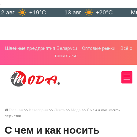
.
+19°C
13 авг.
+20°C
Минск
Швейные предприятия Беларуси
Оптовые рынки
Всё о
трикотаже
Главная
>>
Категории
>>
Лента
>>
Мода
>>
С чем и как носить
перчатки
С чем и как носить