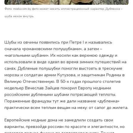
Фото: moda.com.by, фото может носить иллюстрационный характер, Дубленка –
шуба мехом внутрь
Шубы из овчины появились при Петре I и назывались
сначала «романовскими полушубками», а затем –
«нагольными шубами». Их носили как верхнюю одежду и
использовали в виде одеял во время зимних путешествий на
санях. Дубленые полушубки помогли выстоять в трескучие
морозы и солдатам армии Кутузова, и защитникам Родины в
Великую Отечественную. В 50-х годах прошлого столетия
модельер Вячеслав Зайцев покорил Европу модными
российскими дублеными шубами потрясающей теплоты.
Пораженные французы тут же дали название «дубленка»
практически всем теплым вещам на меху: от сапог до жилета.
Европейские модные дома не замедлили создать свои
варианты, превзойдя россиян по красоте и элегантности, но