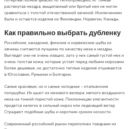
потерпев полное фиаско по теплопроводности. Тонкая
растянутая мездра, выщипанный или бритый мех не могли
сравниться с толстой отечественной овчиной. Исключением
были и остаются изделия из Финляндии, Норвегии, Канады.
Как правильно выбрать дубленку
Российские, канадские, финские и норвежские шубы из
овчины считаются лучшими по качеству меха и мездры.
Выглядят они не очень изящно, зато у них самый густой мех и
очень толстая кожа, которые устоят перед любыми морозами.
Более дешевые, но достаточно теплые изделия отшиваются
в Югославии, Румынии и Болгарии.
Самые красивые, но и самые холодные – итальянские
полушубки. Их шьют из мехового велюра: мягкого воздушного
меха на тонкой пористой коже. Поклонницам элегантности
придется нелегко в сильный мороз или леденящий ветер.
Страдают подобные шубы и коротким сроком носкости.
Современный российский рынок переполнен товарами из