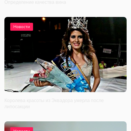
Определение качества вина
Новости
Королева красоты из Эквадора умерла после
липосакции