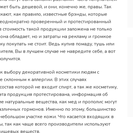
жет быть дешевой, и они, конечно же, правы. Так
кают, как правило, известные брэнды, которые
неоднократно проверенный и протестированный
о в стоимость такой продукции заложена не только
она обладает, но и затраты на рекламу и громкое
у покупать не стоит. Ведь купив помаду, тушь или
теля, Вы в лучшем случае не навредите себе, а вот
олучится.
 к выбору декоративной косметики людям с
е склонным к аллергии. В этих случаях
остав которой не входит спирт, а так же косметику,
эта продукция протестирована, информация об
кие натуральные вещества, как мед и прополис могут
различных гормонов. Именно по этому, большинство
небольшом участке кожи. Что касается входящих в
ны, так как чаще всего производители используют
 пищевых веществ.