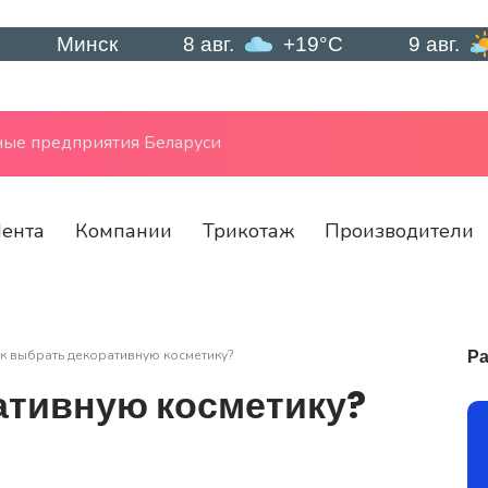
инск
8 авг.
+19°C
9 авг.
+22°
ые предприятия Беларуси
ента
Компании
Трикотаж
Производители
Ра
к выбрать декоративную косметику?
ативную косметику?