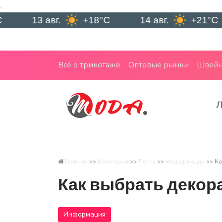
.
13 авг.
+18°C
14 авг.
+21°C
М
Всё о трикотаже
Оптовые рынки
Швейн
Л
Главная
>>
Категории
>>
Лента
>>
Информация
>>
Ка
Как выбрать декор
Информация