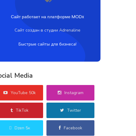
Сайт работает на платформе MODx
Сайт создан в студии Adrenaline
Быстрые сайты для бизнеса!
ocial Media
YouTube 50k
Instagram
TikTok
Twitter
Dzen 5к
Facebook