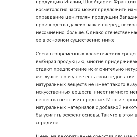
продукцию Италии, Швейцарии, Франции и
косметология часто может предложить нам
оправдание ценителям продукции Западног
производства далеко зашли вперед, посколь
несомненно, больше. Однако отечественная
ее в основном существенно ниже.
Состав современных косметических средств
выбирая продукцию, многие придерживают
отдают предпочтение исключительно натур
же, лучше, но и у нее есть свои недостатки
натуральных веществ не имеет такого виз
искусственных веществ, имеет намного ме
вещества не значит вредные. Многие прои
натуральных материалов с добавкой некот
бы усилить эффект основы. Так что в этом 
середине.
Цены на декоративные средства для макия