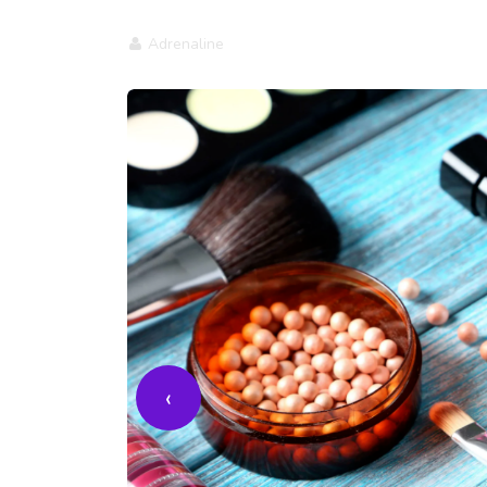
Adrenaline
‹