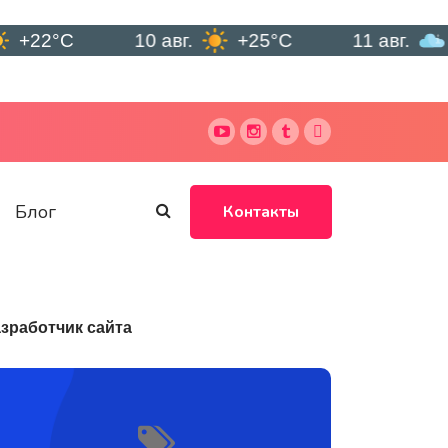
C
10 авг.
+25°C
11 авг.
+21°C
Блог
Контакты
зработчик сайта