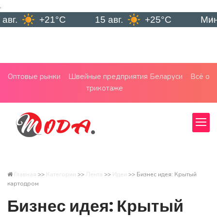
.
+21°C
15 авг.
+25°C
Минск
Оптовые рынки
Швейные предприятия Беларуси
Всё о
трикотаже
Главная
>>
Категории
>>
Лента
>>
Идеи
>>
Бизнес идея: Крытый
картодром
Бизнес идея: Крытый