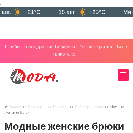
.
+21°C
15 авг.
+25°C
Минск
Швейные предприятия Беларуси
Оптовые рынки
Всё о
трикотаже
Главная
>>
Категории
>>
Трикотаж
>>
Всё о трикотаже
>>
Модные
женские брюки
Модные женские брюки