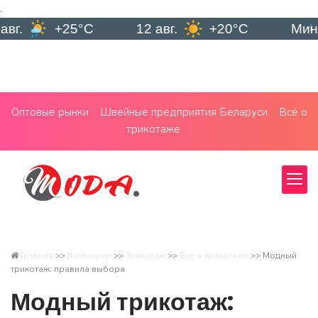
.
+25°C
12 авг.
+20°C
Минск
Оптовые рынки
Швейные предприятия Беларуси
Всё о
трикотаже
Главная
>>
Категории
>>
Трикотаж
>>
Всё о трикотаже
>>
Модный
трикотаж: правила выбора
Модный трикотаж: