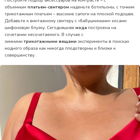
Постройте подбор аксессуаров на контрасте – с
объемным
платьем-свитером
наденьте ботильоны, с тонким
трикотажным платьем – высокие сапоги на плоской подошве.
Добавьте к винтажному свитеру с «бабушкиными» косами
шифоновую блузку. Сегодняшняя
мода
построена на
сочетании несочетаемого. В случае с
зимними
трикотажными вещами
эксперименты в поисках
модного образа как никогда плодотворны и близки к
совершенству.