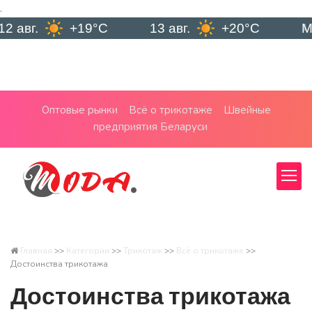
.
+19°C
13 авг.
+20°C
Минск
Оптовые рынки
Всё о трикотаже
Швейные
предприятия Беларуси
Главная
>>
Категории
>>
Трикотаж
>>
Всё о трикотаже
>>
Достоинства трикотажа
Достоинства трикотажа