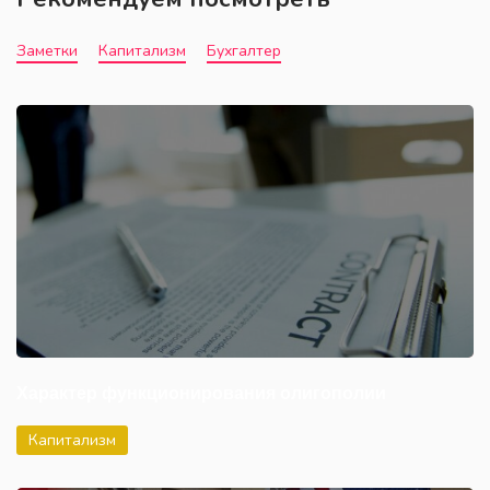
Заметки
Капитализм
Бухгалтер
Характер функционирования олигополии
Капитализм