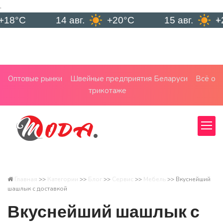
.
14 авг.
+20°C
15 авг.
+25°C
Оптовые рынки
Швейные предприятия Беларуси
Всё о
трикотаже
Главная
>>
Категории
>>
Блог
>>
Сервис
>>
Мебель
>>
Вкуснейший
шашлык с доставкой
Вкуснейший шашлык с